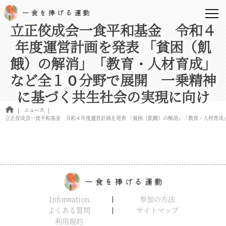
立正佼成会一食平和基金 令和４
年度運営計画を発表 「貧困（飢
餓）の解消」「教育・人材育成」
など全１０分野で展開 一乗精神
に基づく共生社会の実現に向け
ニュース
立正佼成会一食平和基金 令和４年度運営計画を発表 「貧困（飢餓）の解消」「教育・人材育成
Information
参加の方法
よくある質問
サイトマップ
利用規約