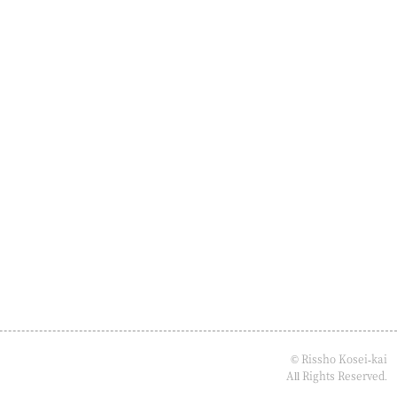
© Rissho Kosei-kai
All Rights Reserved.