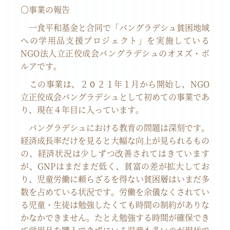
〇事業の報告
一食平和基金と合同で「バングラデシュ貧困地域
への学用品支援プロジェクト」を実施している
NGO
法人立正佼成会バングラデシュのオヌズ・ボ
ルアです。
この事業は、２０２１年１月から開始し、
NGO
立正佼成会バングラデシュとして初めての事業であ
り、現在４年目に入っています。
バングラデシュにおける教育の問題は深刻です。
経済成長率だけを見ると大幅な向上が見られるもの
の、経済状況は少しずつ改善されてはきています
が、
GNP
はまだまだ低く、貧富の差が拡大してお
り、児童労働に頼らざるを得ない貧困層はいまだ多
数を占めている状況です。労働を余儀なくされてい
る児童・生徒は勉強したくても時間の制約がありな
かなかできません。たとえ勉強する時間が確保でき