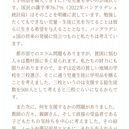
て学用品を購入できずにいる児童も多いのが現状で
す。国民の識字率
76.7
％（
2022
年バングラデシュ
統計局）はそのことを明確に表しています。勉強し
たくてもできない児童・生徒に光を当てることは彼
らに生きる希望を与えることとなり、バングラデシ
ュ国の将来の発展に役立つものと私たちは考えてい
ます。
都市部でのスラム問題もありますが、貧困に悩む
人々は農村部に多く見られます。私たちの財力にも
限りがありますので、まずは近郊の貧しい地域の学
校を三校選び、そこに通う児童生徒に学用品を贈る
ことを考えました。三校というのは支援する総生徒
数を
500
人として考えると三校ぐらいになるからで
す。
また次に、何を支援するかの問題がありました。
教師の方々、親御さん、そして直接の受益者である
子どもたちの気持ちを中心に考えました。その結
果、ノートや筆記用具とともに、それらを入れるバ