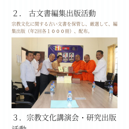
２． 古文書編集出版活動
宗教文化に関する古い文書を保管し、厳選して、編
集出版（年2回各１０００冊）、配布。
３．宗教文化講演会・研究出版
活動