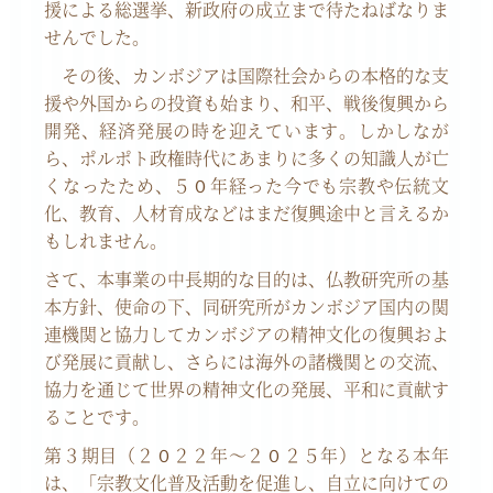
援による総選挙、新政府の成立まで待たねばなりま
せんでした。
その後、カンボジアは国際社会からの本格的な支
援や外国からの投資も始まり、和平、戦後復興から
開発、経済発展の時を迎えています。しかしなが
ら、ポルポト政権時代にあまりに多くの知識人が亡
くなったため、５０年経った今でも宗教や伝統文
化、教育、人材育成などはまだ復興途中と言えるか
もしれません。
さて、本事業の中長期的な目的は、仏教研究所の基
本方針、使命の下、同研究所がカンボジア国内の関
連機関と協力してカンボジアの精神文化の復興およ
び発展に貢献し、さらには海外の諸機関との交流、
協力を通じて世界の精神文化の発展、平和に貢献す
ることです。
第３期目（２０２２年～２０２５年）となる本年
は、「宗教文化普及活動を促進し、自立に向けての