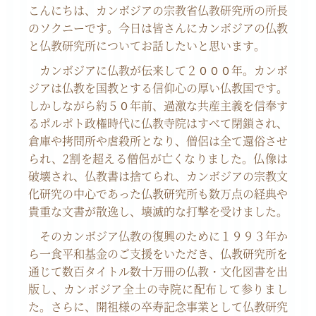
こんにちは、カンボジアの宗教省仏教研究所の所長
のソクニーです。今日は皆さんにカンボジアの仏教
と仏教研究所についてお話したいと思います。
カンボジアに仏教が伝来して２０００年。カンボ
ジアは仏教を国教とする信仰心の厚い仏教国です。
しかしながら約５０年前、過激な共産主義を信奉す
るポルポト政権時代に仏教寺院はすべて閉鎖され、
倉庫や拷問所や虐殺所となり、僧侶は全て還俗させ
られ、
2
割を超える僧侶が亡くなりました。仏像は
破壊され、仏教書は捨てられ、カンボジアの宗教文
化研究の中心であった仏教研究所も数万点の経典や
貴重な文書が散逸し、壊滅的な打撃を受けました。
そのカンボジア仏教の復興のために１９９３年か
ら一食平和基金のご支援をいただき、仏教研究所を
通じて数百タイトル数十万冊の仏教・文化図書を出
版し、カンボジア全土の寺院に配布して参りまし
た。さらに、開祖様の卒寿記念事業として仏教研究