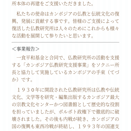
所本体の再建をご支援いただきました。
私たちの使命はカンボジアの仏教と伝統文化の復
興、発展に貢献する事です。皆様のご支援によって
復活した仏教研究所は人々のためにこれからも様々
な活動を展開して参りたいと思います。
＜事業報告＞
一食平和基金と合同で、仏教研究所の活動を支援
する「カンボジア仏教研究支援事業」をソクニー所
長と協力して実施しているカンボジアの手束（てづ
か）です。
１９３０年に開設された仏教研究所は仏教や伝統
文化、文学等を研究・編集出版するカンボジア最大
の宗教文化センターかつ図書館として歴史的な役割
を担っていましたが、ポルポト政権下で徹底的に破
壊されました。その後も内戦が続き、カンボジアの
国の復興も東西冷戦が終結し、１９９３年の国連支