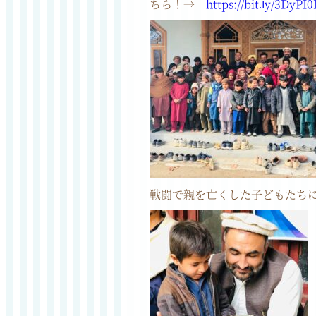
ちら！→
https://bit.ly/3DyPI
戦闘で親を亡くした子どもたち