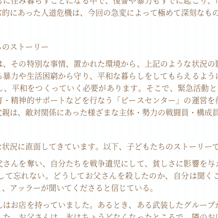
もに住み暮らすことになる中で、復讐や暴力もすでに起こり、
常的にあった人道危機は、今回の急変によって極めて深刻なも
ちのストーリー
は、その特別な事情、置かれた環境から、上記のような状況の
る暴力や生活困窮から守り、平和な暮らしをしてもらえるよう
し、平和をつくっていく必要があります。そこで、緊急活動とし
育・精神的サポートなどを行なう「ピースセンター」の運営を
父親は、敵対関係にあった様ざまな主体・勢力の戦闘員・構成
な状況に直面してきています。以下、子どもたちのストーリー
父さんを奪い、自分たちを戦争遺児にして、貧しさに影響を与
して忘れない。どうしてお父さんを殺したのか、自分は聞く
と、アッラーが聞いてくださると信じている。
んはお店を持っていました。あるとき、ある武装したグループ
した。お父さんは、氷はちょうどなくなったところで、隣のお