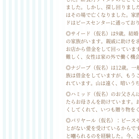
ました。しかし、探し回りまし
はその場で亡くなりました。家
ドはピースセンターに通ってお
◎サイード（仮名）は9歳。結
の家族がいます。親戚に助けを
お店から借金をして回っていま
難しく、女性は家の外で働く機
◎ナジーブ（仮名）は12歳。
族は借金をしていますが、もう
れています。山は遠く、暗いう
◎ハミッド（仮名）のお父さん
たらお母さんを助けています。
くしてくれて、いつも贈り物を
◎バリヤール（仮名）：ピース
とがない愛を受けているからで
と嘲られるのを経験した。今、