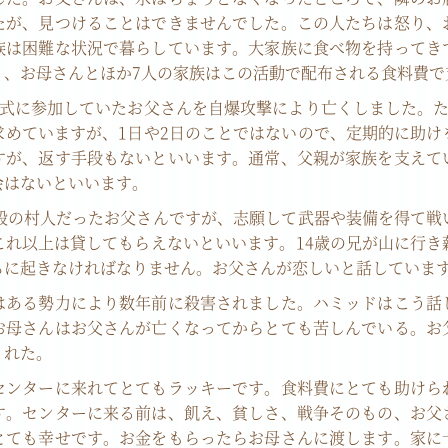
たが、見つけることはできませんでした。この人たちは怒り、
族は困難な状況で暮らしています。大家族に食べ物を持ってき
り、お母さんとほか7人の家族はこの活動で配布される食料費で
婚式に参加していたお父さんを自爆攻撃により亡くしました。た
求めていますが、1日や2日のことではないので、定期的に助け
すが、返す手段もないといいます。通常、父親が家族を支えて
会はないといいます。
一般の村人だったお父さんですが、志願して武器や装備を得て戦
これ以上は貸してもらえないといいます。14歳の兄が山に行き
ちに起きなければなりません。お父さんが恋しいと話していま
はある勢力により数年前に殺害されました。ハミッドはこう話
お母さんはお父さんが亡くなってからとても苦しんでいる。お
くれた。
センターに来れてとてもラッキーです。食料費にとても助けら
す。センターに来る前は、飢え、貧しさ、戦争そのもの、お父
とても幸せです。お金をもらったらお母さんに渡します。家に