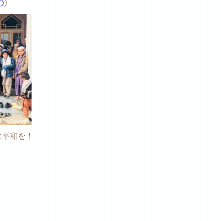
0D
）
に平和を！