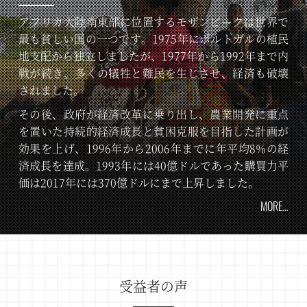
アフリカ大陸南東部に位置するモザンビークは世界で
最も貧しい国の一つです。1975年にポルトガルの植民
地支配から独立しましたが、1977年から1992年まで内
戦が続き、多くの犠牲と難民を生じさせ、経済も破壊
されました。
その後、政府が経済改革に乗り出し、農業開発に重点
を置いた持続的経済成長と貧困克服を目指した計画が
効果を上げ、1996年から2006年までに年平均8%の経
済成長を達成。1993年には40億ドルであった購買力平
価は2017年には370億ドルにまで上昇しました。
MORE…
受益者の声