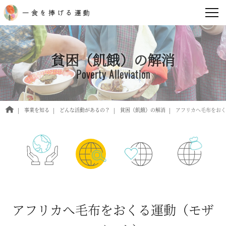
貧困（飢餓）の解消
Poverty Alleviation
事業を知る
どんな活動があるの？
貧困（飢餓）の解消
アフリカへ毛布をおく
アフリカへ毛布をおくる運動（モザ