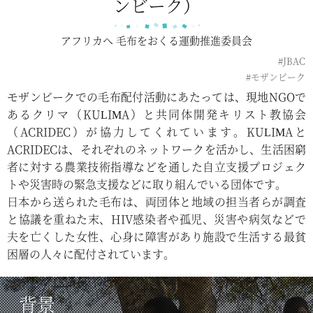
ンビーク）
アフリカへ 毛布をおくる運動推進委員会
#JBAC
#モザンビーク
モザンビークでの毛布配付活動にあたっては、現地NGOで
あるクリマ（KULIMA）と共同体開発キリスト教協会
（ACRIDEC）が協力してくれています。KULIMAと
ACRIDECは、それぞれのネットワークを活かし、生活困窮
者に対する農業技術指導などを通した自立支援プロジェク
トや災害時の緊急支援などに取り組んでいる団体です。
日本から送られた毛布は、両団体と地域の担当者らが調査
と協議を重ねた末、HIV感染者や孤児、災害や病気などで
夫を亡くした女性、心身に障害があり施設で生活する最貧
困層の人々に配付されています。
背景