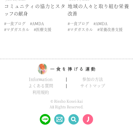
コミュニティの協力とスタ
地域の人々と取り組む栄養
ッフの献身
改善
#一食ブログ
#AMDA
#一食ブログ
#AMDA
#マダガスカル
#医療支援
#マダガスカル
#栄養改善支援
Information
参加の方法
よくある質問
サイトマップ
利用規約
© Rissho Kosei-kai
All Rights Reserved.