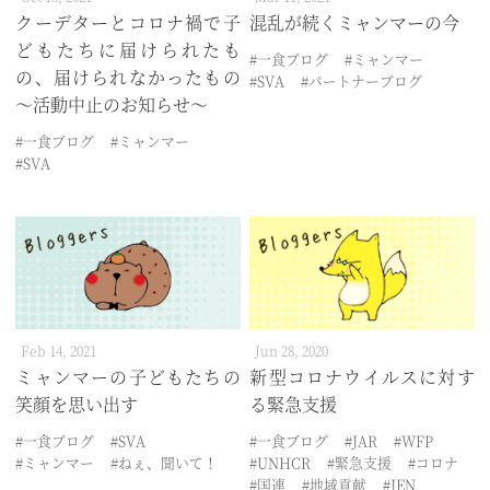
クーデターとコロナ禍で子
混乱が続くミャンマーの今
どもたちに届けられたも
#一食ブログ
#ミャンマー
の、届けられなかったもの
#SVA
#パートナーブログ
～活動中止のお知らせ～
#一食ブログ
#ミャンマー
#SVA
Feb 14, 2021
Jun 28, 2020
ミャンマーの子どもたちの
新型コロナウイルスに対す
笑顔を思い出す
る緊急支援
#一食ブログ
#SVA
#一食ブログ
#JAR
#WFP
#ミャンマー
#ねぇ、聞いて！
#UNHCR
#緊急支援
#コロナ
#国連
#地域貢献
#JEN